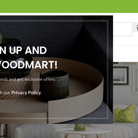
GN UP AND
O
BLOG
WOODMART!
Tips
rends and get exclusive offers
Inicio
/
Archivo por categoría “Tips”
th our
Privacy Policy