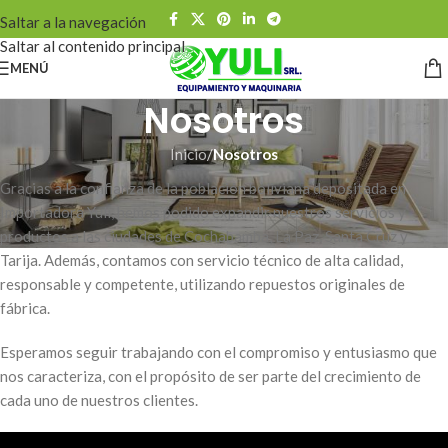
Saltar a la navegación
Saltar al contenido principal
MENÚ
Nosotros
Inicio
/
Nosotros
Gracias a la confianza de la población boliviana depositada en
Importadora Yuli, hemos podido expandir nuestros servicios y
productos a las ciudades de Cochabamba, La Paz, Santa Cruz y
Tarija. Además, contamos con servicio técnico de alta calidad,
responsable y competente, utilizando repuestos originales de
fábrica.
Esperamos seguir trabajando con el compromiso y entusiasmo que
nos caracteriza, con el propósito de ser parte del crecimiento de
cada uno de nuestros clientes.