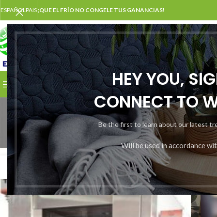
ESPAÑOL
PAIS
¡QUE EL FRÍO NO CONGELE TUS GANANCIAS!
SELECCIONAR CATEGORÍA
HEY YOU, SI
EXPLORAR CATEGORÍAS
INICIO
NOSOTROS
CONTACT
CONNECT TO 
Be the first to learn about our latest t
Will be used in accordance wi
15
2
ABR
MA