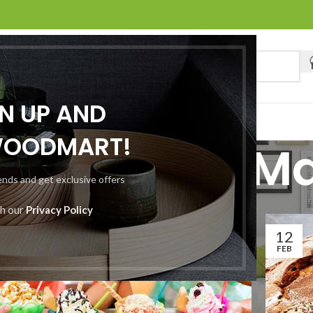
GN UP AND
O
BLOG
WOODMART!
 etiquetas: M
rends and get exclusive offers
Inicio
/
Entradas etiquetadas “Maquinaria”
th our
Privacy Policy
2
12
B
FEB