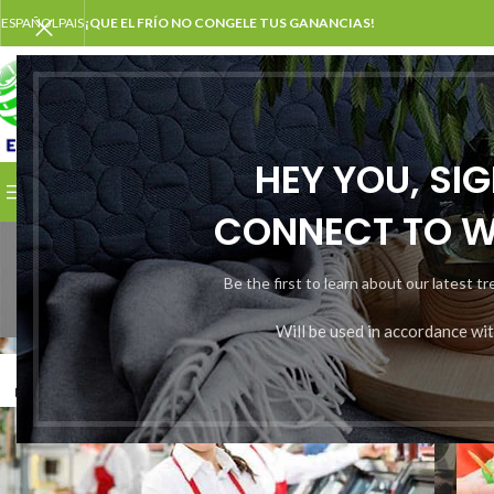
ESPAÑOL
PAIS
¡QUE EL FRÍO NO CONGELE TUS GANANCIAS!
SELECCIONAR CATEGORÍA
HEY YOU, SI
EXPLORAR CATEGORÍAS
INICIO
NOSOTROS
CONTACT
CONNECT TO 
Archivos de
Be the first to learn about our latest t
Will be used in accordance wi
12
1
MAY
FE